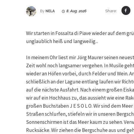
Share:
By
NELA
8. Aug. 2026
Wir starten in Fossalta di Piave wieder auf dem gr
unglaublich heiß und langweilig...
In meinem Ohr liest mir Jörg Maurer seinen neuest
Zeit wohl noch langsamer vergehen. In Musile geht
wieder an Höfen vorbei, durch Felder und Wein. Am
schließlich an der Lagune entlang laufen wir Rich
auf die nächste Ausfahrt. Nach einem großen Eiskaf
wir auf ein Hochhaus zu, das aussieht wie eine R
großen Buchstaben J E S O L O. Wir sind dem Meer
Straßen schlurfen, stiefeln wir in unseren Bergsc
Sonnenschirmen ist das Meer kaum zu sehen. Ve
Rucksäcke. Wir ziehen die Bergschuhe aus und geh