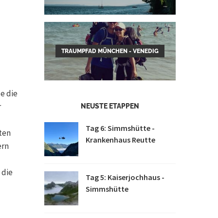
TRAUMPFAD MÜNCHEN - VENEDIG
e die
r
NEUSTE ETAPPEN
Tag 6: Simmshütte -
rten
Krankenhaus Reutte
ern
 die
Tag 5: Kaiserjochhaus -
Simmshütte