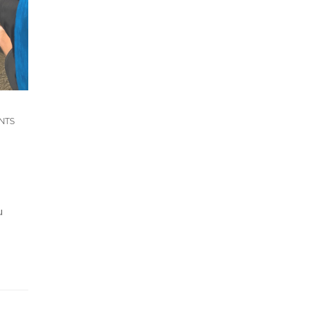
NTS
u