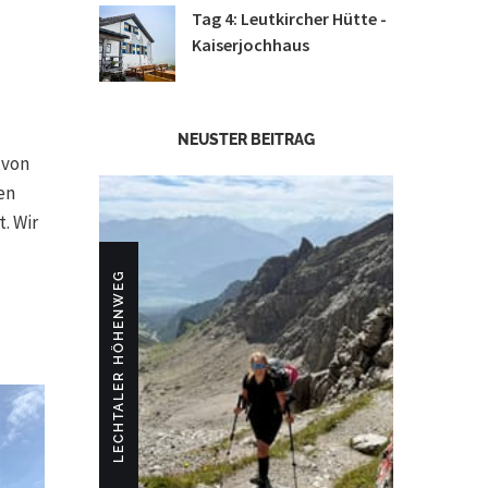
Tag 4: Leutkircher Hütte -
Kaiserjochhaus
NEUSTER BEITRAG
 von
en
. Wir
LECHTALER HÖHENWEG