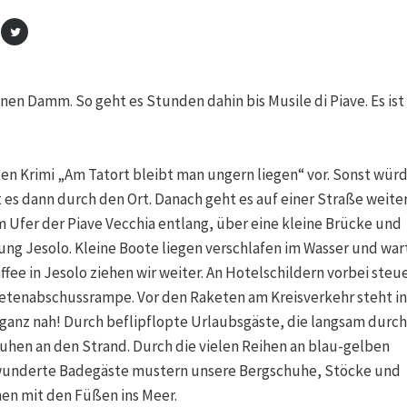
ünen Damm. So geht es Stunden dahin bis Musile di Piave. Es ist
en Krimi „Am Tatort bleibt man ungern liegen“ vor. Sonst würd
 es dann durch den Ort. Danach geht es auf einer Straße weite
 Ufer der Piave Vecchia entlang, über eine kleine Brücke und
tung Jesolo. Kleine Boote liegen verschlafen im Wasser und wa
fee in Jesolo ziehen wir weiter. An Hotelschildern vorbei steu
aketenabschussrampe. Vor den Raketen am Kreisverkehr steht in
 ganz nah! Durch beflipflopte Urlaubsgäste, die langsam durch
huhen an den Strand. Durch die vielen Reihen an blau-gelben
rwunderte Badegäste mustern unsere Bergschuhe, Stöcke und
en mit den Füßen ins Meer.