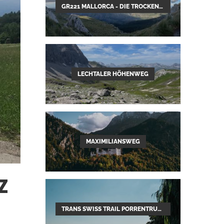
GR221 MALLORCA - DIE TROCKENMAUERROUTE
LECHTALER HÖHENWEG
MAXIMILIANSWEG
Z
TRANS SWISS TRAIL PORRENTRUY–MENDRISIO