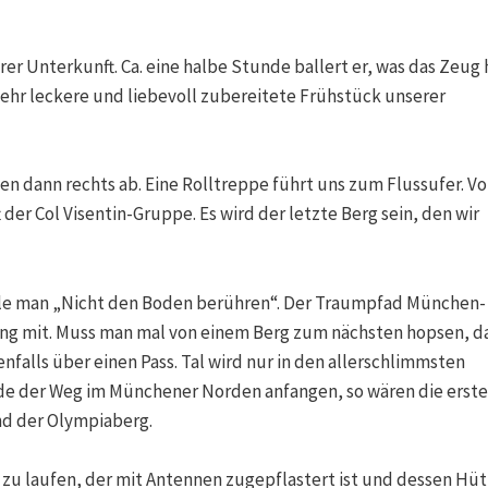
 Unterkunft. Ca. eine halbe Stunde ballert er, was das Zeug h
sehr leckere und liebevoll zubereitete Frühstück unserer
n dann rechts ab. Eine Rolltreppe führt uns zum Flussufer. V
 der Col Visentin-Gruppe. Es wird der letzte Berg sein, den wir
iele man „Nicht den Boden berühren“. Der Traumpfad München-
ung mit. Muss man mal von einem Berg zum nächsten hopsen, d
alls über einen Pass. Tal wird nur in den allerschlimmsten
de der Weg im Münchener Norden anfangen, so wären die erst
nd der Olympiaberg.
l zu laufen, der mit Antennen zugepflastert ist und dessen Hü