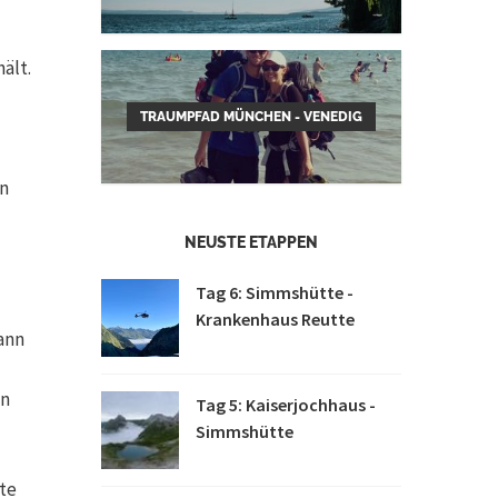
ält.
TRAUMPFAD MÜNCHEN - VENEDIG
on
NEUSTE ETAPPEN
Tag 6: Simmshütte -
Krankenhaus Reutte
ann
en
Tag 5: Kaiserjochhaus -
Simmshütte
tte