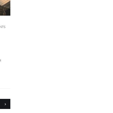
NTS
u