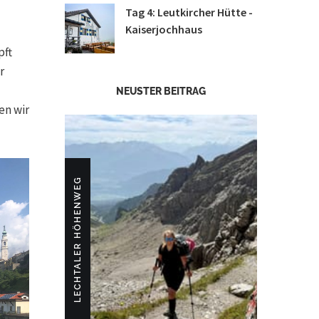
Tag 4: Leutkircher Hütte -
Kaiserjochhaus
pft
r
NEUSTER BEITRAG
en wir
LECHTALER HÖHENWEG